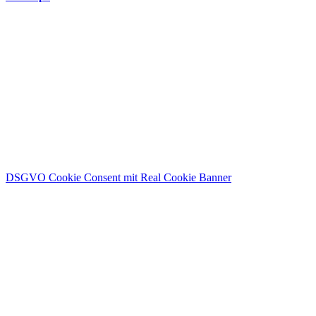
Wir freuen uns
auf deine
Nachricht
Name
E-Mail
Deine Nachricht
Senden
DSGVO Cookie Consent mit Real Cookie Banner