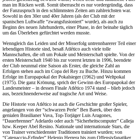
man im Rücken weiß. Somit überrascht es nur vordergründig, dass
der Fanzuspruch in den schlimmsten Zeiten am zahlreichsten war.
Sowohl in den 30er und 40er Jahren (als der Club mit der
spanischen Luftwaffe “zwangsfusioniert” wurde), als auch zu
Beginn des neuen Jahrhunderts, einer Phase, in der beinahe täglich
um das Überleben gefürchtet werden musste.
Wenngleich das Leiden und der Misserfolg untrennbarerer Teil einer
lebendigen Historie sind, besaß Atlético auch viele tolle
Mannschaften, die oft um Pokale und Meisterschaft spielte. Von der
ersten Meisterschaft 1940 bis zur vorerst letzten in 1996, beendete
der Club neunmal eine Saison als Erster, die gleiche Zahl an
Erfolgen stehen auch im Copa del Rey zu Buche. Hinzu kommen
Erfolge im Europapokal der Pokalsieger (1962) und Weltpokal
(1975). Die ganz Krönung, sprich der Gewinn des Europapokal der
Landesmeister – in dessen Finale Atlético 1974 stand – blieb jedoch
aus, bezeichnenderweise auf tragische Art und Weise.
Die Historie von Atlético ist auch die Geschichte großer Spieler,
angefangen von der “schwarzen Perle” Ben Barek, über den
genialen Brasilianer Vava, Top-Torjäger Luis Aragones,
“Dauerbrenner” Adelardo oder auch “Sicherheitscomputer” Calleja
bzw. Keeper Abel Resino. Nationale und internationale Stars, die
von Trainer verschiedenster Traditionen trainiert wurden; von
“Catenaccio-Erfinder” Helenio Herrera bis zum Offensivfanatiker