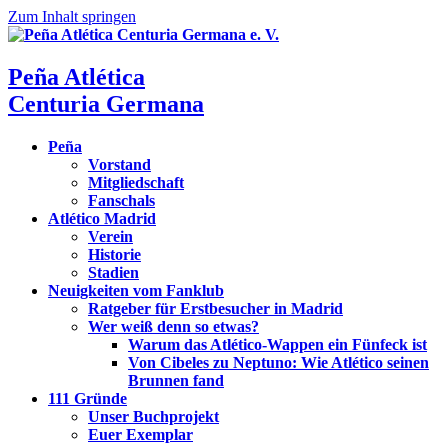
Zum Inhalt springen
Peña Atlética
Centuria Germana
Peña
Vorstand
Mitgliedschaft
Fanschals
Atlético Madrid
Verein
Historie
Stadien
Neuigkeiten vom Fanklub
Ratgeber für Erstbesucher in Madrid
Wer weiß denn so etwas?
Warum das Atlético-Wappen ein Fünfeck ist
Von Cibeles zu Neptuno: Wie Atlético seinen
Brunnen fand
111 Gründe
Unser Buchprojekt
Euer Exemplar