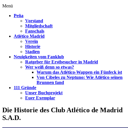
Menü
Peña
Vorstand
Mitgliedschaft
Fanschals
Atlético Madrid
Verein
Historie
Stadien
Neuigkeiten vom Fanklub
Ratgeber für Erstbesucher in Madrid
Wer weiß denn so etwas?
Warum das Atlético-Wappen ein Fünfeck ist
Von Cibeles zu Neptuno: Wie Atlético seinen
Brunnen fand
111 Gründe
Unser Buchprojekt
Euer Exemplar
Die Historie des Club Atlético de Madrid
S.A.D.