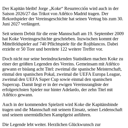
Der Kapitän bleibt! Jorge „Koke“ Resurrección wird auch in der
Saison 2026/27 das Trikot von Atlético Madrid tragen. Der
Rekordspieler der Vereinsgeschichte hat seinen Vertrag bis zum 30.
Juni 2027 verlängert.
Seit seinem Debüt für die erste Mannschaft am 19. September 2009
hat Koke Vereinsgeschichte geschrieben. Inzwischen kommt der
Mittelfeldspieler auf 740 Pflichtspiele für die Rojiblancos. Dabei
erzielte er 50 Tore und bereitete 122 weitere Treffer vor.
Doch nicht nur seine beeindruckenden Statistiken machen Koke zu
einer der größten Legenden des Vereins. Gemeinsam mit Atlético
gewann er bislang acht Titel: zweimal die spanische Meisterschaft,
einmal den spanischen Pokal, zweimal die UEFA Europa League,
zweimal den UEFA Super Cup sowie einmal den spanischen
Supercup. Damit liegt er in der ewigen Vereinsrangliste der
erfolgreichsten Spieler nur hinter Adelardo, der zehn Titel mit
Atlético gewann.
Auch in der kommenden Spielzeit wird Koke die Kapitänsbinde
tragen und die Mannschaft mit seinem Einsatz, seiner Leidenschaft
und seinem unermüdlichen Kampfgeist anführen.
Die Legende lebt weiter. Herzlichen Glückwunsch zur