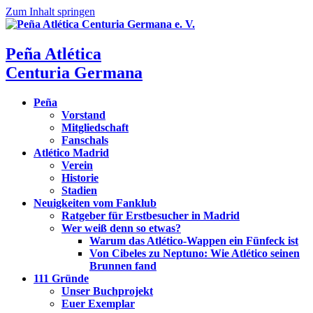
Zum Inhalt springen
Peña Atlética
Centuria Germana
Peña
Vorstand
Mitgliedschaft
Fanschals
Atlético Madrid
Verein
Historie
Stadien
Neuigkeiten vom Fanklub
Ratgeber für Erstbesucher in Madrid
Wer weiß denn so etwas?
Warum das Atlético-Wappen ein Fünfeck ist
Von Cibeles zu Neptuno: Wie Atlético seinen
Brunnen fand
111 Gründe
Unser Buchprojekt
Euer Exemplar