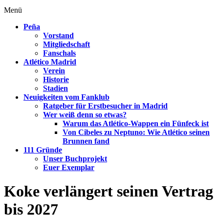
Menü
Peña
Vorstand
Mitgliedschaft
Fanschals
Atlético Madrid
Verein
Historie
Stadien
Neuigkeiten vom Fanklub
Ratgeber für Erstbesucher in Madrid
Wer weiß denn so etwas?
Warum das Atlético-Wappen ein Fünfeck ist
Von Cibeles zu Neptuno: Wie Atlético seinen
Brunnen fand
111 Gründe
Unser Buchprojekt
Euer Exemplar
Koke verlängert seinen Vertrag
bis 2027