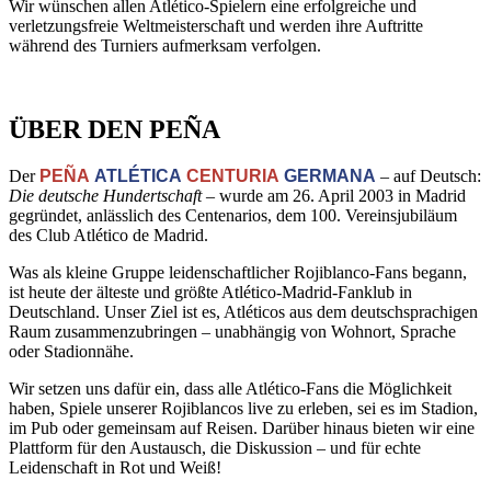
Wir wünschen allen Atlético-Spielern eine erfolgreiche und
verletzungsfreie Weltmeisterschaft und werden ihre Auftritte
während des Turniers aufmerksam verfolgen.
ÜBER DEN PEÑA
Der
PEÑA
ATLÉTICA
CENTURIA
GERMANA
– auf Deutsch:
Die deutsche Hundertschaft
– wurde am 26. April 2003 in Madrid
gegründet, anlässlich des Centenarios, dem 100. Vereinsjubiläum
des Club Atlético de Madrid.
Was als kleine Gruppe leidenschaftlicher Rojiblanco-Fans begann,
ist heute der älteste und größte Atlético-Madrid-Fanklub in
Deutschland. Unser Ziel ist es, Atléticos aus dem deutschsprachigen
Raum zusammenzubringen – unabhängig von Wohnort, Sprache
oder Stadionnähe.
Wir setzen uns dafür ein, dass alle Atlético-Fans die Möglichkeit
haben, Spiele unserer Rojiblancos live zu erleben, sei es im Stadion,
im Pub oder gemeinsam auf Reisen. Darüber hinaus bieten wir eine
Plattform für den Austausch, die Diskussion – und für echte
Leidenschaft in Rot und Weiß!