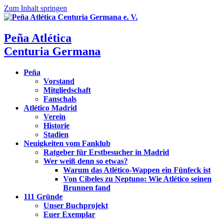
Zum Inhalt springen
Peña Atlética
Centuria Germana
Peña
Vorstand
Mitgliedschaft
Fanschals
Atlético Madrid
Verein
Historie
Stadien
Neuigkeiten vom Fanklub
Ratgeber für Erstbesucher in Madrid
Wer weiß denn so etwas?
Warum das Atlético-Wappen ein Fünfeck ist
Von Cibeles zu Neptuno: Wie Atlético seinen
Brunnen fand
111 Gründe
Unser Buchprojekt
Euer Exemplar