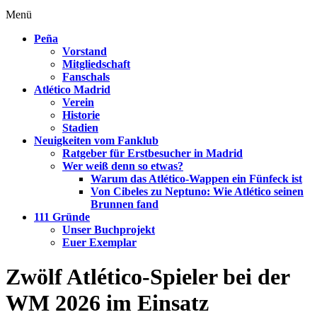
Menü
Peña
Vorstand
Mitgliedschaft
Fanschals
Atlético Madrid
Verein
Historie
Stadien
Neuigkeiten vom Fanklub
Ratgeber für Erstbesucher in Madrid
Wer weiß denn so etwas?
Warum das Atlético-Wappen ein Fünfeck ist
Von Cibeles zu Neptuno: Wie Atlético seinen
Brunnen fand
111 Gründe
Unser Buchprojekt
Euer Exemplar
Zwölf Atlético-Spieler bei der
WM 2026 im Einsatz