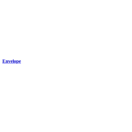
Envelope
Wir freuen uns
auf deine
Nachricht
Name
E-Mail
Deine Nachricht
Senden