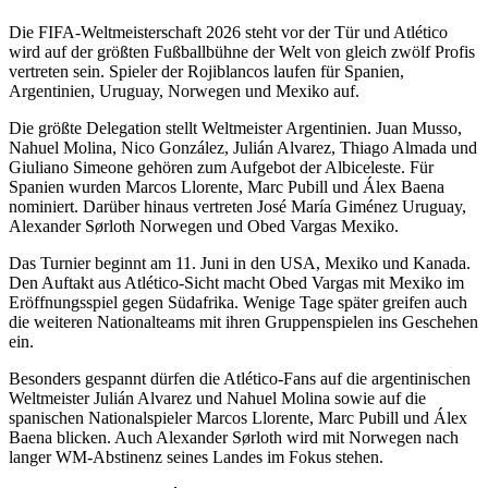
Die FIFA-Weltmeisterschaft 2026 steht vor der Tür und Atlético
wird auf der größten Fußballbühne der Welt von gleich zwölf Profis
vertreten sein. Spieler der Rojiblancos laufen für Spanien,
Argentinien, Uruguay, Norwegen und Mexiko auf.
Die größte Delegation stellt Weltmeister Argentinien. Juan Musso,
Nahuel Molina, Nico González, Julián Alvarez, Thiago Almada und
Giuliano Simeone gehören zum Aufgebot der Albiceleste. Für
Spanien wurden Marcos Llorente, Marc Pubill und Álex Baena
nominiert. Darüber hinaus vertreten José María Giménez Uruguay,
Alexander Sørloth Norwegen und Obed Vargas Mexiko.
Das Turnier beginnt am 11. Juni in den USA, Mexiko und Kanada.
Den Auftakt aus Atlético-Sicht macht Obed Vargas mit Mexiko im
Eröffnungsspiel gegen Südafrika. Wenige Tage später greifen auch
die weiteren Nationalteams mit ihren Gruppenspielen ins Geschehen
ein.
Besonders gespannt dürfen die Atlético-Fans auf die argentinischen
Weltmeister Julián Alvarez und Nahuel Molina sowie auf die
spanischen Nationalspieler Marcos Llorente, Marc Pubill und Álex
Baena blicken. Auch Alexander Sørloth wird mit Norwegen nach
langer WM-Abstinenz seines Landes im Fokus stehen.