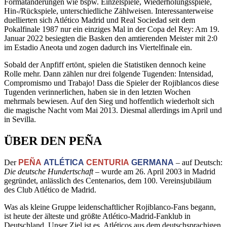
Formatänderungen wie bspw. Einzelspiele, Wiederholungsspiele,
Hin-/Rückspiele, unterschiedliche Zählweisen. Interessanterweise
duellierten sich Atlético Madrid und Real Sociedad seit dem
Pokalfinale 1987 nur ein einziges Mal in der Copa del Rey: Am 19.
Januar 2022 besiegten die Basken den amtierenden Meister mit 2:0
im Estadio Aneota und zogen dadurch ins Viertelfinale ein.
Sobald der Anpfiff ertönt, spielen die Statistiken dennoch keine
Rolle mehr. Dann zählen nur drei folgende Tugenden: Intensidad,
Compromismo und Trabajo! Dass die Spieler der Rojiblancos diese
Tugenden verinnerlichen, haben sie in den letzten Wochen
mehrmals bewiesen. Auf den Sieg und hoffentlich wiederholt sich
die magische Nacht vom Mai 2013. Diesmal allerdings im April und
in Sevilla.
ÜBER DEN PEÑA
Der
PEÑA
ATLÉTICA
CENTURIA
GERMANA
– auf Deutsch:
Die deutsche Hundertschaft
– wurde am 26. April 2003 in Madrid
gegründet, anlässlich des Centenarios, dem 100. Vereinsjubiläum
des Club Atlético de Madrid.
Was als kleine Gruppe leidenschaftlicher Rojiblanco-Fans begann,
ist heute der älteste und größte Atlético-Madrid-Fanklub in
Deutschland. Unser Ziel ist es, Atléticos aus dem deutschsprachigen