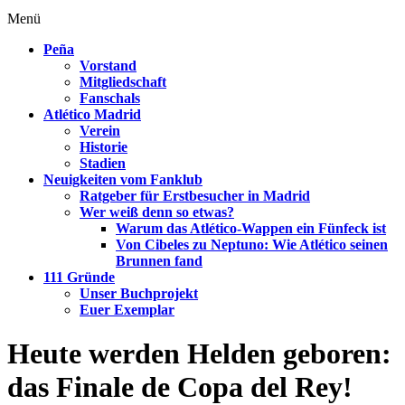
Menü
Peña
Vorstand
Mitgliedschaft
Fanschals
Atlético Madrid
Verein
Historie
Stadien
Neuigkeiten vom Fanklub
Ratgeber für Erstbesucher in Madrid
Wer weiß denn so etwas?
Warum das Atlético-Wappen ein Fünfeck ist
Von Cibeles zu Neptuno: Wie Atlético seinen
Brunnen fand
111 Gründe
Unser Buchprojekt
Euer Exemplar
Heute werden Helden geboren:
das Finale de Copa del Rey!