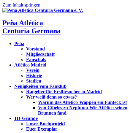
Zum Inhalt springen
Peña Atlética
Centuria Germana
Peña
Vorstand
Mitgliedschaft
Fanschals
Atlético Madrid
Verein
Historie
Stadien
Neuigkeiten vom Fanklub
Ratgeber für Erstbesucher in Madrid
Wer weiß denn so etwas?
Warum das Atlético-Wappen ein Fünfeck ist
Von Cibeles zu Neptuno: Wie Atlético seinen
Brunnen fand
111 Gründe
Unser Buchprojekt
Euer Exemplar