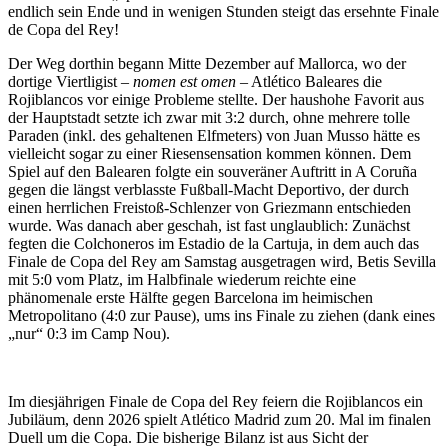
endlich sein Ende und in wenigen Stunden steigt das ersehnte Finale
de Copa del Rey!
Der Weg dorthin begann Mitte Dezember auf Mallorca, wo der
dortige Viertligist –
nomen est omen
– Atlético Baleares die
Rojiblancos vor einige Probleme stellte. Der haushohe Favorit aus
der Hauptstadt setzte ich zwar mit 3:2 durch, ohne mehrere tolle
Paraden (inkl. des gehaltenen Elfmeters) von Juan Musso hätte es
vielleicht sogar zu einer Riesensensation kommen können. Dem
Spiel auf den Balearen folgte ein souveräner Auftritt in A Coruña
gegen die längst verblasste Fußball-Macht Deportivo, der durch
einen herrlichen Freistoß-Schlenzer von Griezmann entschieden
wurde. Was danach aber geschah, ist fast unglaublich: Zunächst
fegten die Colchoneros im Estadio de la Cartuja, in dem auch das
Finale de Copa del Rey am Samstag ausgetragen wird, Betis Sevilla
mit 5:0 vom Platz, im Halbfinale wiederum reichte eine
phänomenale erste Hälfte gegen Barcelona im heimischen
Metropolitano (4:0 zur Pause), ums ins Finale zu ziehen (dank eines
„nur“ 0:3 im Camp Nou).
Im diesjährigen Finale de Copa del Rey feiern die Rojiblancos ein
Jubiläum, denn 2026 spielt Atlético Madrid zum 20. Mal im finalen
Duell um die Copa. Die bisherige Bilanz ist aus Sicht der