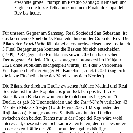
erwähnte große Triumph im Estadio Santiago Bernabeu und
zugleich die letzte Teilnahme an einem Finale de Copa del
Rey bis heute.
Für unseren Gegner am Samstag, Real Sociedad San Sebastian, ist
das kommende Spiel die 9. Finalteilnahme in der Copa del Rey. Die
Bilanz der
Txuri-Urdin
fällt dabei eher durchwachsen aus: Lediglich
3 Final-Begegnungen konnten die Basken für sich entscheiden
(1909, 1987 gegen die Rojiblancos sowie 2020 im baskischen
Derby gegen Athletic Club, das wegen Corona erst im Frühjahr
2021 ohne Publikum nachgespielt wurde). In 4 der 5 verlorenen
Finalspielen hieß der Sieger FC Barcelona, zuletzt 2021 (zugleich
die letzte Finalteilnahme des Vereins aus dem Norden).
Die Bilanz der direkten Duelle zwischen Atlético Madrid und Real
Sociedad ist für die Rojiblancos grundsätzlich positiv. Lt. der
Statistik vom Kicker gewannen die Colchoneros insgesamt 76
Duelle, es gab 32 Unentschieden und die
Txuri-Urdin
verließen 43
Mal den Platz als Sieger (Tordifferenz 266 : 182 zugunsten der
Rojiblancos). Eine gesonderte Statistik zu direkten Duellen
zwischen den beiden Teams nur in der Copa del Rey wäre wohl
interessant, diese ist dennoch kaum zu erstellen, denn insbesondere
in der ersten Hälfte des 20. Jahrhunderts gab es häufige