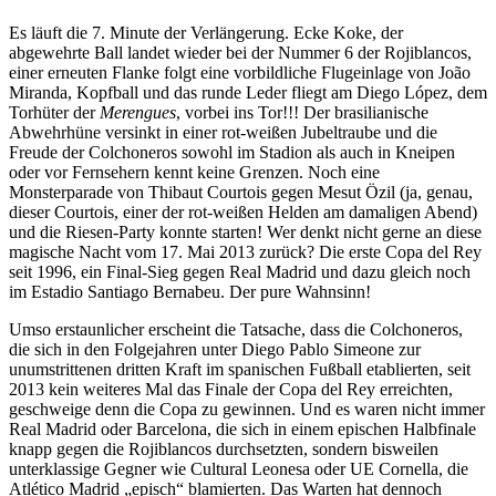
Es läuft die 7. Minute der Verlängerung. Ecke Koke, der
abgewehrte Ball landet wieder bei der Nummer 6 der Rojiblancos,
einer erneuten Flanke folgt eine vorbildliche Flugeinlage von João
Miranda, Kopfball und das runde Leder fliegt am Diego López, dem
Torhüter der
Merengues
, vorbei ins Tor!!! Der brasilianische
Abwehrhüne versinkt in einer rot-weißen Jubeltraube und die
Freude der Colchoneros sowohl im Stadion als auch in Kneipen
oder vor Fernsehern kennt keine Grenzen. Noch eine
Monsterparade von Thibaut Courtois gegen Mesut Özil (ja, genau,
dieser Courtois, einer der rot-weißen Helden am damaligen Abend)
und die Riesen-Party konnte starten! Wer denkt nicht gerne an diese
magische Nacht vom 17. Mai 2013 zurück? Die erste Copa del Rey
seit 1996, ein Final-Sieg gegen Real Madrid und dazu gleich noch
im Estadio Santiago Bernabeu. Der pure Wahnsinn!
Umso erstaunlicher erscheint die Tatsache, dass die Colchoneros,
die sich in den Folgejahren unter Diego Pablo Simeone zur
unumstrittenen dritten Kraft im spanischen Fußball etablierten, seit
2013 kein weiteres Mal das Finale der Copa del Rey erreichten,
geschweige denn die Copa zu gewinnen. Und es waren nicht immer
Real Madrid oder Barcelona, die sich in einem epischen Halbfinale
knapp gegen die Rojiblancos durchsetzten, sondern bisweilen
unterklassige Gegner wie Cultural Leonesa oder UE Cornella, die
Atlético Madrid „episch“ blamierten. Das Warten hat dennoch