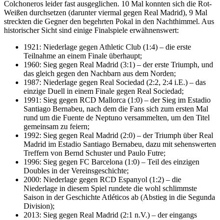
Colchoneros leider fast ausgeglichen. 10 Mal konnten sich die Rot-
Weißen durchsetzen (darunter viermal gegen Real Madrid), 9 Mal
streckten die Gegner den begehrten Pokal in den Nachthimmel. Aus
historischer Sicht sind einige Finalspiele erwähnenswert:
1921: Niederlage gegen Athletic Club (1:4) – die erste
Teilnahme an einem Finale überhaupt;
1960: Sieg gegen Real Madrid (3:1) – der erste Triumph, und
das gleich gegen den Nachbarn aus dem Norden;
1987: Niederlage gegen Real Sociedad (2:2, 2:4 i.E.) – das
einzige Duell in einem Finale gegen Real Sociedad;
1991: Sieg gegen RCD Mallorca (1:0) – der Sieg im Estadio
Santiago Bernabeu, nach dem die Fans sich zum ersten Mal
rund um die Fuente de Neptuno versammelten, um den Titel
gemeinsam zu feiern;
1992: Sieg gegen Real Madrid (2:0) – der Triumph über Real
Madrid im Estadio Santiago Bernabeu, dazu mit sehenswerten
Treffern von Bernd Schuster und Paulo Futre;
1996: Sieg gegen FC Barcelona (1:0) – Teil des einzigen
Doubles in der Vereinsgeschichte;
2000: Niederlage gegen RCD Espanyol (1:2) – die
Niederlage in diesem Spiel rundete die wohl schlimmste
Saison in der Geschichte Atléticos ab (Abstieg in die Segunda
Division);
2013: Sieg gegen Real Madrid (2:1 n.V.) – der eingangs