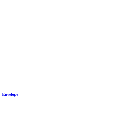
Envelope
Wir freuen uns
auf deine