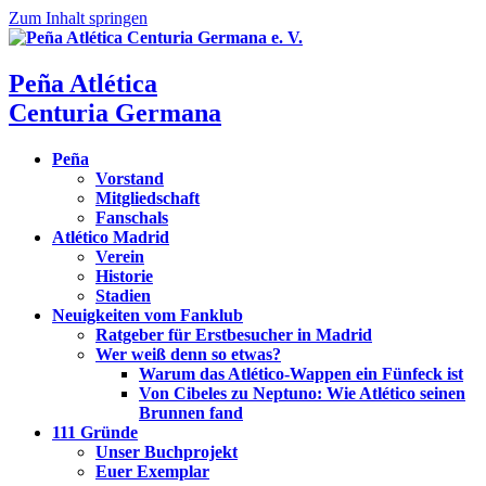
Zum Inhalt springen
Peña Atlética
Centuria Germana
Peña
Vorstand
Mitgliedschaft
Fanschals
Atlético Madrid
Verein
Historie
Stadien
Neuigkeiten vom Fanklub
Ratgeber für Erstbesucher in Madrid
Wer weiß denn so etwas?
Warum das Atlético-Wappen ein Fünfeck ist
Von Cibeles zu Neptuno: Wie Atlético seinen
Brunnen fand
111 Gründe
Unser Buchprojekt
Euer Exemplar