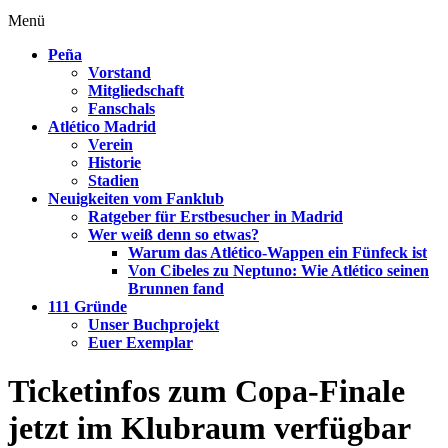
Menü
Peña
Vorstand
Mitgliedschaft
Fanschals
Atlético Madrid
Verein
Historie
Stadien
Neuigkeiten vom Fanklub
Ratgeber für Erstbesucher in Madrid
Wer weiß denn so etwas?
Warum das Atlético-Wappen ein Fünfeck ist
Von Cibeles zu Neptuno: Wie Atlético seinen
Brunnen fand
111 Gründe
Unser Buchprojekt
Euer Exemplar
Ticketinfos zum Copa-Finale
jetzt im Klubraum verfügbar