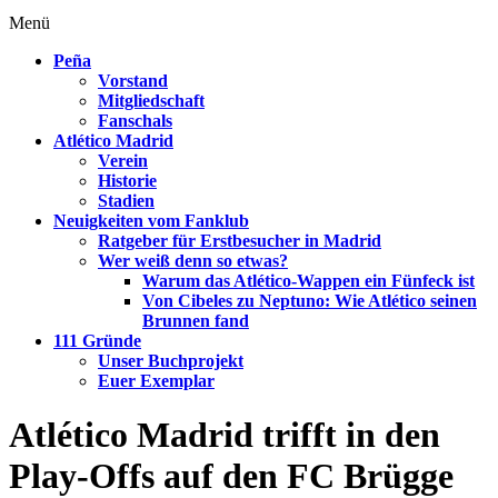
Menü
Peña
Vorstand
Mitgliedschaft
Fanschals
Atlético Madrid
Verein
Historie
Stadien
Neuigkeiten vom Fanklub
Ratgeber für Erstbesucher in Madrid
Wer weiß denn so etwas?
Warum das Atlético-Wappen ein Fünfeck ist
Von Cibeles zu Neptuno: Wie Atlético seinen
Brunnen fand
111 Gründe
Unser Buchprojekt
Euer Exemplar
Atlético Madrid trifft in den
Play-Offs auf den FC Brügge