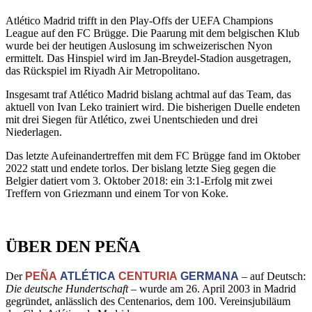
Atlético Madrid trifft in den Play-Offs der UEFA Champions
League auf den FC Brügge. Die Paarung mit dem belgischen Klub
wurde bei der heutigen Auslosung im schweizerischen Nyon
ermittelt. Das Hinspiel wird im Jan-Breydel-Stadion ausgetragen,
das Rückspiel im Riyadh Air Metropolitano.
Insgesamt traf Atlético Madrid bislang achtmal auf das Team, das
aktuell von Ivan Leko trainiert wird. Die bisherigen Duelle endeten
mit drei Siegen für Atlético, zwei Unentschieden und drei
Niederlagen.
Das letzte Aufeinandertreffen mit dem FC Brügge fand im Oktober
2022 statt und endete torlos. Der bislang letzte Sieg gegen die
Belgier datiert vom 3. Oktober 2018: ein 3:1-Erfolg mit zwei
Treffern von Griezmann und einem Tor von Koke.
ÜBER DEN PEÑA
Der
PEÑA
ATLÉTICA
CENTURIA
GERMANA
– auf Deutsch:
Die deutsche Hundertschaft
– wurde am 26. April 2003 in Madrid
gegründet, anlässlich des Centenarios, dem 100. Vereinsjubiläum