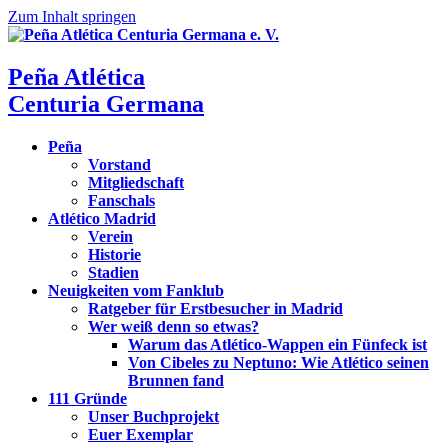
Zum Inhalt springen
Peña Atlética
Centuria Germana
Peña
Vorstand
Mitgliedschaft
Fanschals
Atlético Madrid
Verein
Historie
Stadien
Neuigkeiten vom Fanklub
Ratgeber für Erstbesucher in Madrid
Wer weiß denn so etwas?
Warum das Atlético-Wappen ein Fünfeck ist
Von Cibeles zu Neptuno: Wie Atlético seinen
Brunnen fand
111 Gründe
Unser Buchprojekt
Euer Exemplar