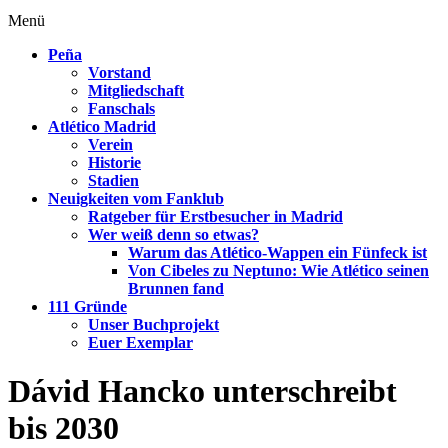
Menü
Peña
Vorstand
Mitgliedschaft
Fanschals
Atlético Madrid
Verein
Historie
Stadien
Neuigkeiten vom Fanklub
Ratgeber für Erstbesucher in Madrid
Wer weiß denn so etwas?
Warum das Atlético-Wappen ein Fünfeck ist
Von Cibeles zu Neptuno: Wie Atlético seinen
Brunnen fand
111 Gründe
Unser Buchprojekt
Euer Exemplar
Dávid Hancko unterschreibt
bis 2030