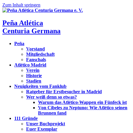
Zum Inhalt springen
Peña Atlética
Centuria Germana
Peña
Vorstand
Mitgliedschaft
Fanschals
Atlético Madrid
Verein
Historie
Stadien
Neuigkeiten vom Fanklub
Ratgeber für Erstbesucher in Madrid
Wer weiß denn so etwas?
Warum das Atlético-Wappen ein Fünfeck ist
Von Cibeles zu Neptuno: Wie Atlético seinen
Brunnen fand
111 Gründe
Unser Buchprojekt
Euer Exemplar