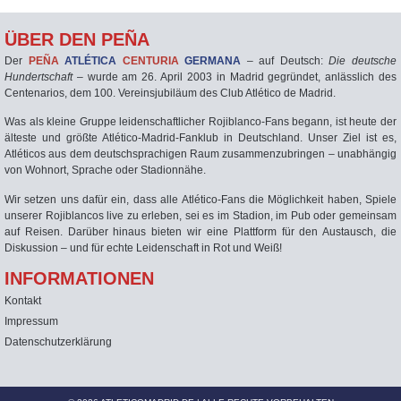
ÜBER DEN PEÑA
Der
PEÑA
ATLÉTICA
CENTURIA
GERMANA
– auf Deutsch:
Die deutsche
Hundertschaft
– wurde am 26. April 2003 in Madrid gegründet, anlässlich des
Centenarios, dem 100. Vereinsjubiläum des Club Atlético de Madrid.
Was als kleine Gruppe leidenschaftlicher Rojiblanco-Fans begann, ist heute der
älteste und größte Atlético-Madrid-Fanklub in Deutschland. Unser Ziel ist es,
Atléticos aus dem deutschsprachigen Raum zusammenzubringen – unabhängig
von Wohnort, Sprache oder Stadionnähe.
Wir setzen uns dafür ein, dass alle Atlético-Fans die Möglichkeit haben, Spiele
unserer Rojiblancos live zu erleben, sei es im Stadion, im Pub oder gemeinsam
auf Reisen. Darüber hinaus bieten wir eine Plattform für den Austausch, die
Diskussion – und für echte Leidenschaft in Rot und Weiß!
INFORMATIONEN
Kontakt
Impressum
Datenschutzerklärung