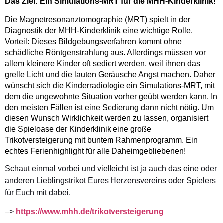
Das Ziel: Ein Simulations-MRT für die MHH-Kinderklinik!
Die Magnetresonanztomographie (MRT) spielt in der
Diagnostik der MHH-Kinderklinik eine wichtige Rolle.
Vorteil: Dieses Bildgebungsverfahren kommt ohne
schädliche Röntgenstrahlung aus. Allerdings müssen vor
allem kleinere Kinder oft sediert werden, weil ihnen das
grelle Licht und die lauten Geräusche Angst machen. Daher
wünscht sich die Kinderradiologie ein Simulations-MRT, mit
dem die ungewohnte Situation vorher geübt werden kann. In
den meisten Fällen ist eine Sedierung dann nicht nötig. Um
diesen Wunsch Wirklichkeit werden zu lassen, organisiert
die Spieloase der Kinderklinik eine große
Trikotversteigerung mit buntem Rahmenprogramm. Ein
echtes Ferienhighlight für alle Daheimgebliebenen!
Schaut einmal vorbei und vielleicht ist ja auch das eine oder
anderen Lieblingstrikot Eures Herzensvereins oder Spielers
für Euch mit dabei.
–>
https://www.mhh.de/trikotversteigerung