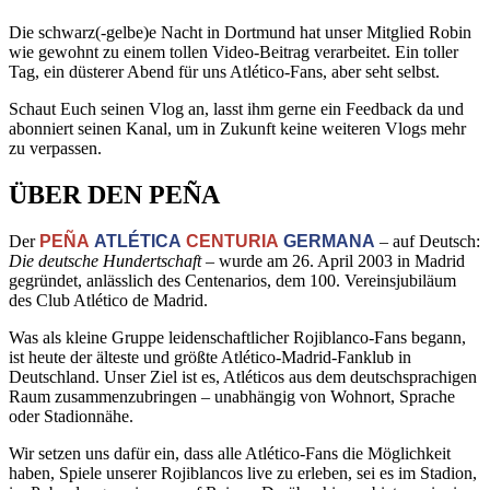
Die schwarz(-gelbe)e Nacht in Dortmund hat unser Mitglied Robin
wie gewohnt zu einem tollen Video-Beitrag verarbeitet. Ein toller
Tag, ein düsterer Abend für uns Atlético-Fans, aber seht selbst.
Schaut Euch seinen Vlog an, lasst ihm gerne ein Feedback da und
abonniert seinen Kanal, um in Zukunft keine weiteren Vlogs mehr
zu verpassen.
ÜBER DEN PEÑA
Der
PEÑA
ATLÉTICA
CENTURIA
GERMANA
– auf Deutsch:
Die deutsche Hundertschaft
– wurde am 26. April 2003 in Madrid
gegründet, anlässlich des Centenarios, dem 100. Vereinsjubiläum
des Club Atlético de Madrid.
Was als kleine Gruppe leidenschaftlicher Rojiblanco-Fans begann,
ist heute der älteste und größte Atlético-Madrid-Fanklub in
Deutschland. Unser Ziel ist es, Atléticos aus dem deutschsprachigen
Raum zusammenzubringen – unabhängig von Wohnort, Sprache
oder Stadionnähe.
Wir setzen uns dafür ein, dass alle Atlético-Fans die Möglichkeit
haben, Spiele unserer Rojiblancos live zu erleben, sei es im Stadion,