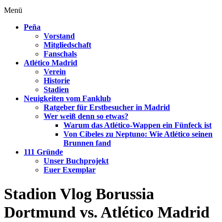
Menü
Peña
Vorstand
Mitgliedschaft
Fanschals
Atlético Madrid
Verein
Historie
Stadien
Neuigkeiten vom Fanklub
Ratgeber für Erstbesucher in Madrid
Wer weiß denn so etwas?
Warum das Atlético-Wappen ein Fünfeck ist
Von Cibeles zu Neptuno: Wie Atlético seinen
Brunnen fand
111 Gründe
Unser Buchprojekt
Euer Exemplar
Stadion Vlog Borussia
Dortmund vs. Atlético Madrid