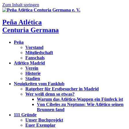
Zum Inhalt springen
Peña Atlética
Centuria Germana
Peña
Vorstand
Mitgliedschaft
Fanschals
Atlético Madrid
Verein
Historie
Stadien
Neuigkeiten vom Fanklub
Ratgeber für Erstbesucher in Madrid
Wer weiß denn so etwas?
Warum das Atlético-Wappen ein Fünfeck ist
Von Cibeles zu Neptuno: Wie Atlético seinen
Brunnen fand
111 Gründe
Unser Buchprojekt
Euer Exemplar