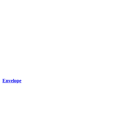
Envelope
Wir freuen uns
auf deine
Nachricht
Name
E-Mail