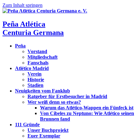
Zum Inhalt springen
Peña Atlética
Centuria Germana
Peña
Vorstand
Mitgliedschaft
Fanschals
Atlético Madrid
Verein
Historie
Stadien
Neuigkeiten vom Fanklub
Ratgeber für Erstbesucher in Madrid
Wer weiß denn so etwas?
Warum das Atlético-Wappen ein Fünfeck ist
Von Cibeles zu Neptuno: Wie Atlético seinen
Brunnen fand
111 Gründe
Unser Buchprojekt
Euer Exemplar