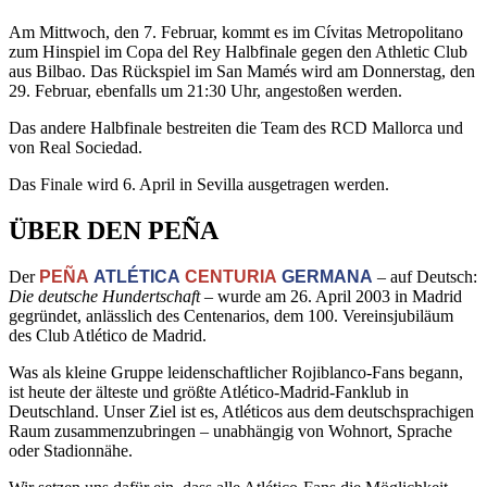
Am Mittwoch, den 7. Februar, kommt es im Cívitas Metropolitano
zum Hinspiel im Copa del Rey Halbfinale gegen den Athletic Club
aus Bilbao. Das Rückspiel im San Mamés wird am Donnerstag, den
29. Februar, ebenfalls um 21:30 Uhr, angestoßen werden.
Das andere Halbfinale bestreiten die Team des RCD Mallorca und
von Real Sociedad.
Das Finale wird 6. April in Sevilla ausgetragen werden.
ÜBER DEN PEÑA
Der
PEÑA
ATLÉTICA
CENTURIA
GERMANA
– auf Deutsch:
Die deutsche Hundertschaft
– wurde am 26. April 2003 in Madrid
gegründet, anlässlich des Centenarios, dem 100. Vereinsjubiläum
des Club Atlético de Madrid.
Was als kleine Gruppe leidenschaftlicher Rojiblanco-Fans begann,
ist heute der älteste und größte Atlético-Madrid-Fanklub in
Deutschland. Unser Ziel ist es, Atléticos aus dem deutschsprachigen
Raum zusammenzubringen – unabhängig von Wohnort, Sprache
oder Stadionnähe.