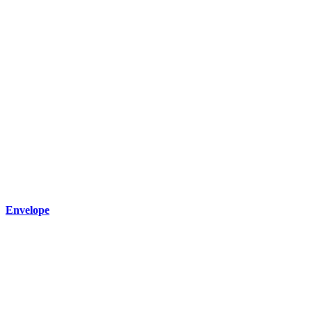
Envelope
Wir freuen uns
auf deine
Nachricht
Name