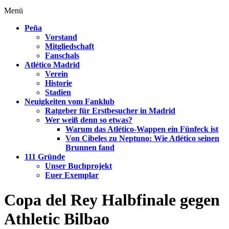
Menü
Peña
Vorstand
Mitgliedschaft
Fanschals
Atlético Madrid
Verein
Historie
Stadien
Neuigkeiten vom Fanklub
Ratgeber für Erstbesucher in Madrid
Wer weiß denn so etwas?
Warum das Atlético-Wappen ein Fünfeck ist
Von Cibeles zu Neptuno: Wie Atlético seinen
Brunnen fand
111 Gründe
Unser Buchprojekt
Euer Exemplar
Copa del Rey Halbfinale gegen
Athletic Bilbao