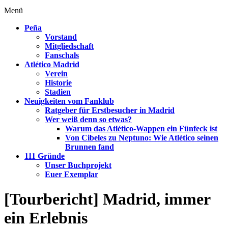
Menü
Peña
Vorstand
Mitgliedschaft
Fanschals
Atlético Madrid
Verein
Historie
Stadien
Neuigkeiten vom Fanklub
Ratgeber für Erstbesucher in Madrid
Wer weiß denn so etwas?
Warum das Atlético-Wappen ein Fünfeck ist
Von Cibeles zu Neptuno: Wie Atlético seinen
Brunnen fand
111 Gründe
Unser Buchprojekt
Euer Exemplar
[Tourbericht] Madrid, immer
ein Erlebnis