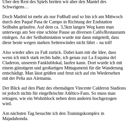
Über den Rest des Spiels breiten wir aber den Mantel des
Schweigens…
Doch Madrid ist mehr als nur Fußball und so bin ich am Mittwoch
durch den Paqué Pasa de Campo in Richtung der Endstation
Seilbahn gelaufen. Auf dem ca. 3,5km langen Weg kann man
unterwegs am See eine schöne Pause an diversen Cafés/Restaurants
einlegen. An der Seilbahnstation wurde mir dann mitgeteilt, dass
diese heute wegen starken Seitenwindes nicht fährt – na toll!
Also wieder alles zu Fuß zurück. Dabei kam mir die Idee, dass
wenn ich mich stark rechts halte, ich genau zur La Esquina del
Claderon, unserem Fanklublokal, laufen kann. Dort wurde ich mit
einem günstigem und großartigen Mittagsmenü für die Wanderung
entschädigt. Man lässt grüßen und freut sich auf ein Wiedersehen
mit der Peña aus Alemania.
Der Blick auf den Platz des ehemaligen Vincente Calderon Stadions
ist jedoch nichts für eingefleischte Atlético-Fans. So muss man
ertragen, wie ein Wohnblock neben dem anderen hochgezogen
wird.
Am nächsten Tag besuchte ich den Trainingskomplex in
Majadahonda.