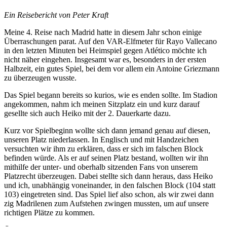
Ein Reisebericht von Peter Kraft
Meine 4. Reise nach Madrid hatte in diesem Jahr schon einige
Überraschungen parat. Auf den VAR-Elfmeter für Rayo Vallecano
in den letzten Minuten bei Heimspiel gegen Atlético möchte ich
nicht näher eingehen. Insgesamt war es, besonders in der ersten
Halbzeit, ein gutes Spiel, bei dem vor allem ein Antoine Griezmann
zu überzeugen wusste.
Das Spiel begann bereits so kurios, wie es enden sollte. Im Stadion
angekommen, nahm ich meinen Sitzplatz ein und kurz darauf
gesellte sich auch Heiko mit der 2. Dauerkarte dazu.
Kurz vor Spielbeginn wollte sich dann jemand genau auf diesen,
unseren Platz niederlassen. In Englisch und mit Handzeichen
versuchten wir ihm zu erklären, dass er sich im falschen Block
befinden würde. Als er auf seinen Platz bestand, wollten wir ihn
mithilfe der unter- und oberhalb sitzenden Fans von unserem
Platzrecht überzeugen. Dabei stellte sich dann heraus, dass Heiko
und ich, unabhängig voneinander, in den falschen Block (104 statt
103) eingetreten sind. Das Spiel lief also schon, als wir zwei dann
zig Madrilenen zum Aufstehen zwingen mussten, um auf unsere
richtigen Plätze zu kommen.