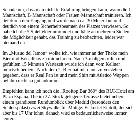
Schade nur, dass man nicht in Erfahrung bringen kann, wann die 1.
Mannschaft, B-Mannschaft oder Frauen-Mannschaft trainieren. Ich
lief durch den Eingang und wurde nach ca. 30 Meter laut und
deutlich von einem Sicherheitsbeamten des Platzes verwiesen. So
habe ich die 5 Spielfelder umrundet und hätte an mehreren Stellen
die Möglichkeit gehabt, das Training zu beobachten, leider war
niemand da.
Im „Musuo del Jamon“ wollte ich, wie immer an der Theke mein
Bier und Bocadillos zu mir nehmen. Nach 3-maligem rufen und
gefühlten 15 Minuten Wartezeit wurde ich dann vom Kellner
mürrisch bedient. Nach dem 2. Bier hat mir dann zu verstehen
gegeben, dass er Real Fan ist und mein Shirt mit Atletico Wappen
bei ihm nicht so gut ankommt.
Empfehlen kann ich noch die „Rooftop Bar 360“ des RUI-Hotel am
Plaza España. Die im 27. Stock gelegene Terrasse bietet neben
einem grandiosen Rundumblick über Madrid (besonders den
Schlosspalast) zwei Skywalks für Mutige. Es kostet Eintritt, der sich
aber bis 17 Uhr lohnt, danach wird es bedauerlicherweise immer
teurer.