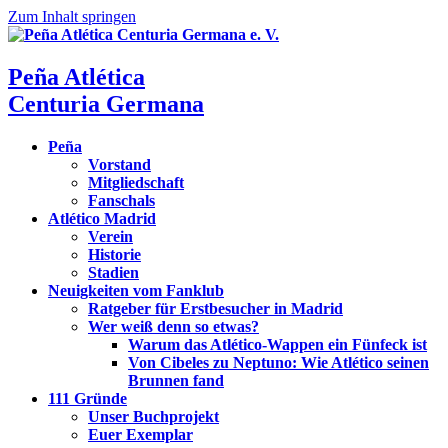
Zum Inhalt springen
Peña Atlética
Centuria Germana
Peña
Vorstand
Mitgliedschaft
Fanschals
Atlético Madrid
Verein
Historie
Stadien
Neuigkeiten vom Fanklub
Ratgeber für Erstbesucher in Madrid
Wer weiß denn so etwas?
Warum das Atlético-Wappen ein Fünfeck ist
Von Cibeles zu Neptuno: Wie Atlético seinen
Brunnen fand
111 Gründe
Unser Buchprojekt
Euer Exemplar